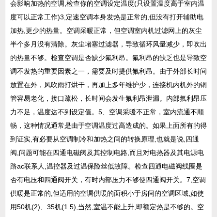
会影响加热的空调,检查你的空调设定温度(只设置温度高于室内温
度可以正常工作)3,定速空调本身发热是正常的,但没有打开辅助电
加热,更少的热量。空调采暖正常，但空调室内机过滤网上的灰尘
半个多月没有清除。灰尘堵塞过滤器，导致循环风量减少，即吹出
的热量不够。检查空调是否缺少氟利昂。氟利昂的缺乏也是导致空
调不发热的重要因素之一，需要及时提供氟利昂。由于外部长时间
放置在外，风吹雨打烘干，再加上多年维护少，连接机内机外的铜
管容易老化，接口疏松，长时间会发生氟利昂泄漏。内部氟利昂压
力不足，温度达不到设定值。5、空调采暖不正常，室内流通不顺
畅，这种情况通常是由于空调温度过高造成的。如果上面所有的得
到证实,有必要从空调制冷和加热之间的转换原理,也就是说,四通
阀,问题可能在四通电磁阀及其控制电路,而且对电热器及其电源电
路ac联系人,温控器及过温保险丝低故障。检查四通电磁阀线圈是
否有电压和四通阀开关，有时内部压力不够使四通阀开关。7,空调
供暖是正常的,但适用的空调供暖的面积小于房间的空调区域,如使
用50机(2)、35机(1.5),当然,室温不能上升,即额定热是不够的。空