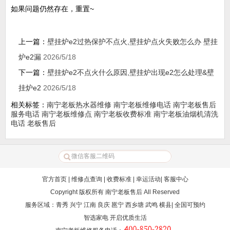
如果问题仍然存在，重置~
上一篇：
壁挂炉e2过热保护不点火,壁挂炉点火失败怎么办 壁挂
炉e2漏
2026/5/18
下一篇：
壁挂炉e2不点火什么原因,壁挂炉出现e2怎么处理&壁
挂炉e2
2026/5/18
相关标签：
南宁老板热水器维修
南宁老板维修电话
南宁老板售后
服务电话
南宁老板维修点
南宁老板收费标准
南宁老板油烟机清洗
电话
老板售后
官方首页
|
维修点查询
|
收费标准
|
幸运活动
|
客服中心
Copyright 版权所有
南宁老板售后
All Reserved
服务区域：青秀 兴宁 江南 良庆 邕宁 西乡塘 武鸣 横县| 全国可预约
智选家电 开启优质生活